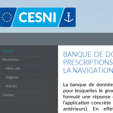
Panneau de gestion des cookies
Accueil
BANQUE DE DO
Recherche
PRESCRIPTION
Mots clés
LA NAVIGATION
Organes
La banque de données 
Articles
pour lesquelles le gr
Contact
formulé une réponse 
l’application concrèt
antérieurs). En ef