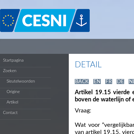
Cookies beheer paneel
Startpagina
DETAIL
Zoeken
BACK
EN
FR
DE
N
Sleutelwoorden
Artikel 19.15 vierde 
Origine
boven de waterlijn of 
Artikel
Vraag:
Contact
Wat voor “vergelijkba
van artikel 19.15, vierd