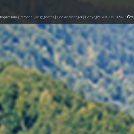
Impressum
|
Persoonlijke gegevens
|
Cookie manager
| Copyright 2017 © CESNI |
CESNI/PT (18)m 41 fin
CESNI werkgroep voor
vergelijkbare inrichti