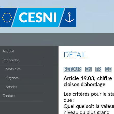
Panneau de gestion des cookies
Accueil
DÉTAIL
Recherche
RETOUR
EN
FR
DE
Mots clés
Article 19.03, chiffre
Organes
cloison d’abordage
Articles
Les critères pour le st
Contact
que :
Quel que soit la valeu
niveau du plus grand