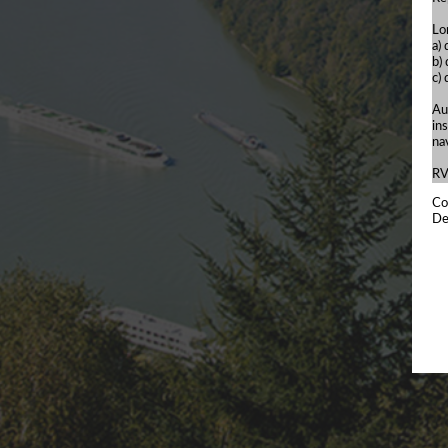
Lo
a)
b)
c)
Au
in
na
RV
Co
De