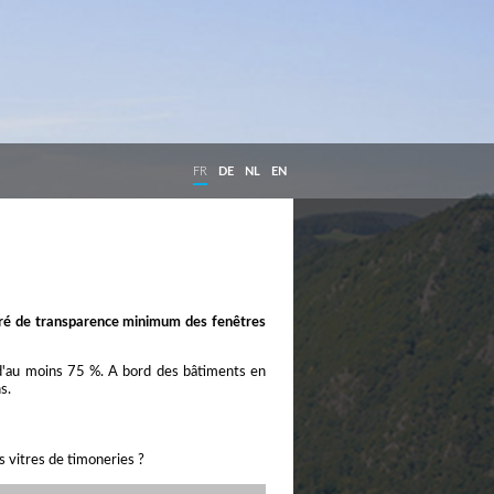
FR
DE
NL
EN
 degré de transparence minimum des fenêtres
e d'au moins 75 %. A bord des bâtiments en
s.
 vitres de timoneries ?