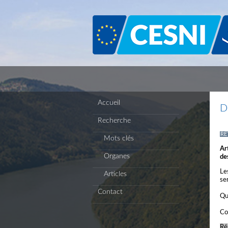
Panneau de gestion des cookies
Accueil
D
Recherche
RE
Mots clés
Ar
Organes
de
Le
Articles
se
Contact
Qu
Co
Ré