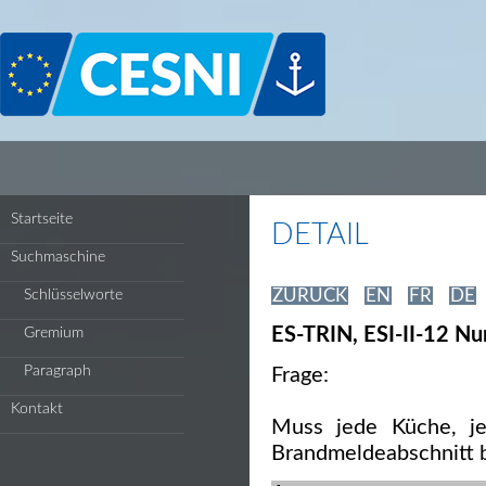
Cookie-Einstellungen
Startseite
DETAIL
Suchmaschine
ZURÜCK
EN
FR
DE
Schlüsselworte
ES-TRIN, ESI-II-12 N
Gremium
Paragraph
Frage:
Kontakt
Muss jede Küche, je
Brandmeldeabschnitt 