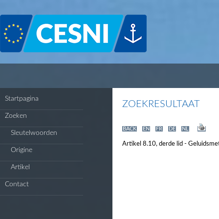
Cookies beheer paneel
Startpagina
ZOEKRESULTAAT
Zoeken
BACK
EN
FR
DE
NL
Sleutelwoorden
Artikel 8.10, derde lid - Geluidsme
Origine
Artikel
Contact