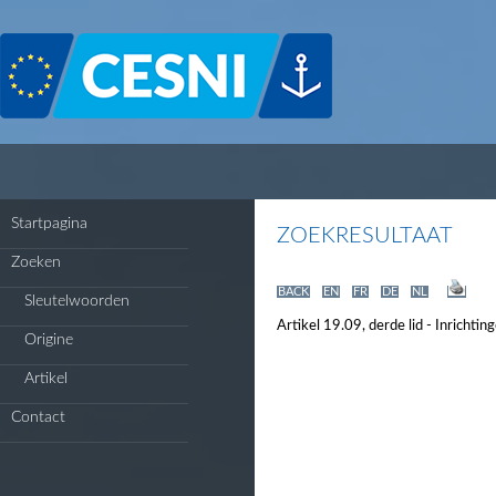
Cookies beheer paneel
Startpagina
ZOEKRESULTAAT
Zoeken
BACK
EN
FR
DE
NL
Sleutelwoorden
Artikel 19.09, derde lid - Inricht
Origine
Artikel
Contact