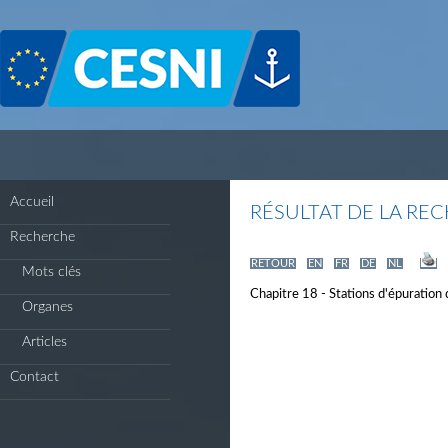
Panneau de gestion des cookies
Accueil
RÉSULTAT DE LA RE
Recherche
RETOUR
EN
FR
DE
NL
Mots clés
Chapitre 18 - Stations d'épuration
Organes
Articles
Contact